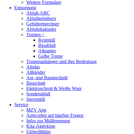
Weitere Formulare
Entsorgung
Abfall-ABC
Abfallgebühren
Gebührenrechner
Abfuhrkalender
Tonnen >
Restmüll
Bioabfall
Altpapier
Gelbe Tonne
Tonnenanhänger und ihre Bedeutung
Altglas
Altkleider
Ast- und Baumschnitt
Bauschutt
Elektroschrott & Weiße Ware
Sonderabfall
Sperrmüll
Service
MZV App
Antworten auf häufige Fragen
Infos zur Mülltrennung
Kita-Aktivkiste
Umwelttipps