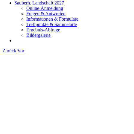
Sauberh. Landschaft 2027
Online-Anmeldung
Fragen & Antworten
Informationen & Formulare
Treffpunkte & Sammelorte
Ergebnis-Abfrage
Bildergalerie
Zurück
Vor
Zeige
grösseres
Bild