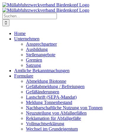
Zum
Inhalt
springen
Suche
nach:
Home
Unternehmen
Ansprechpartner
Ausbildung
Stellenangebote
Gremien
Satzung
Amtliche Bekanntmachungen
Formulare
Abmeldung Biotonne
Gefäßabmeldung / Befreiungen
Gefäßänderungen
Lastschrift (SEPA-Mandat)
Meldung Tonnenbestand
Nachbarschaftliche Nutzung von Tonnen
Neuzuteilung von Abfallgefäßen
Reklamation für Abfallgefäße
Vollmachtserklärung
Wechsel im Grundeigentum